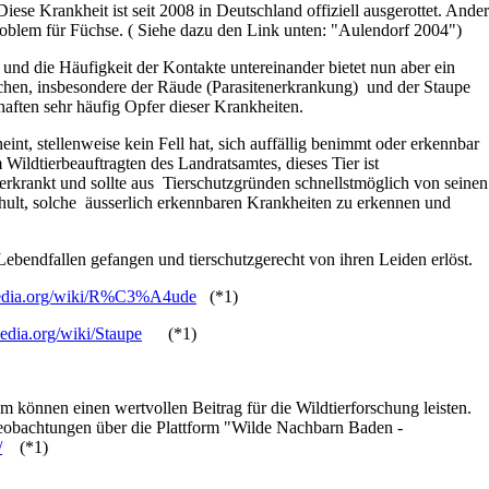
ese Krankheit ist seit 2008 in Deutschland offiziell ausgerottet. Ande
roblem für Füchse. ( Siehe dazu den Link unten: "Aulendorf 2004")
und die Häufigkeit der Kontakte untereinander bietet nun aber ein
chen, insbesondere der Räude (Parasitenerkrankung) und der Staupe
aften sehr häufig Opfer dieser Krankheiten.
int, stellenweise kein Fell hat, sich auffällig benimmt oder erkennbar
m Wildtierbeauftragten des Landratsamtes, dieses Tier ist
erkrankt und sollte aus Tierschutzgründen schnellstmöglich von seinen
chult, solche äusserlich erkennbaren Krankheiten zu erkennen und
ebendfallen gefangen und tierschutzgerecht von ihren Leiden erlöst.
ipedia.org/wiki/R%C3%A4ude
(*1)
pedia.org/wiki/Staupe
(*1)
 können einen wertvollen Beitrag für die Wildtierforschung leisten.
rbeobachtungen über die Plattform "Wilde Nachbarn Baden -
/
(*1)