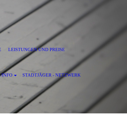
E
LEISTUNGEN UND PREISE
 /INFO
STADTJÄGER - NETZWERK