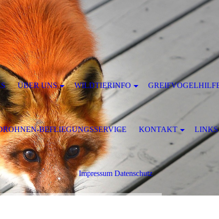
S
ÜBER UNS
WILDTIERINFO
GREIFVOGELHILF
DROHNEN-BEFLIEGUNGSSERVICE
KONTAKT
LINKS
Impressum Datenschutz