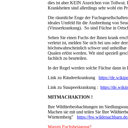
dies ist aber KEIN Anzeichen von Tollwut. Di
Krankheiten sind allerdings sehr wohl ein P
Die räumliche Enge der Fuchsgesellschaften 
ideales Umfeld für die Ausbreitung von Seu
(Viruserkrankung). So sind Füchse in Ortsch
Sehen Sie einen Fuchs der Ihnen krank ersche
verletzt ist, melden Sie sich bei uns oder de
höchstwahrscheinlich schwer und unheilbar 
Qualen erlöst werden. Wir sind speziell ges
fachlich zu beurteilen.
In der Regel werden solche Füchse dann in L
Link zu Räudeerkrankung
https://de.wik
Link zu Staupeerkrankung :
https://de.wiki
MITMACHAKTION !
Ihre Wildtierbeobachtungen im Siedlungsraum
Machen sie mit und teilen Sie Ihre Wildtie
Württemberg"
https://bw.wildenachbarn.de
Warum Fuchsbejagung?