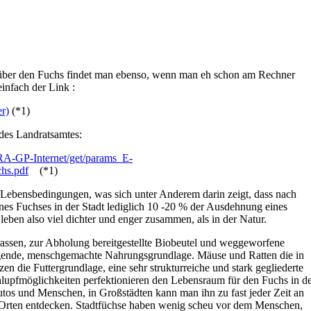
 über den Fuchs findet man ebenso, wenn man eh schon am Rechner
einfach der Link :
er)
(*1)
 des Landratsamtes:
LRA-GP-Internet/get/params_E-
hs.pdf
(*1)
e Lebensbedingungen, was sich unter Anderem darin zeigt, dass nach
ines Fuchses in der Stadt lediglich 10 -20 % der Ausdehnung eines
 leben also viel dichter und enger zusammen, als in der Natur.
assen, zur Abholung bereitgestellte Biobeutel und weggeworfene
agende, menschgemachte Nahrungsgrundlage. Mäuse und Ratten die in
nzen die Futtergrundlage, eine sehr strukturreiche und stark gegliederte
lupfmöglichkeiten perfektionieren den Lebensraum für den Fuchs in d
Autos und Menschen, in Großstädten kann man ihn zu fast jeder Zeit an
en Orten entdecken. Stadtfüchse haben wenig scheu vor dem Menschen,