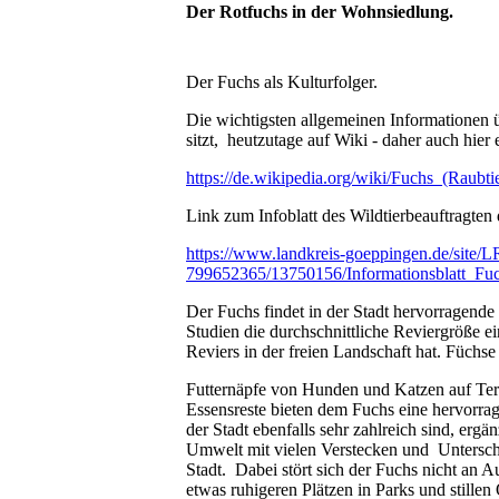
Der Rotfuchs in der Wohnsiedlung.
Der Fuchs als Kulturfolger.
Die wichtigsten allgemeinen Informationen
sitzt, heutzutage auf Wiki - daher auch hier 
https://de.wikipedia.org/wiki/Fuchs_(Raubti
Link zum Infoblatt des Wildtierbeauftragten
https://www.landkreis-goeppingen.de/site/
799652365/13750156/Informationsblatt_Fuc
Der Fuchs findet in der Stadt hervorragend
Studien die durchschnittliche Reviergröße e
Reviers in der freien Landschaft hat. Füchse
Futternäpfe von Hunden und Katzen auf Ter
Essensreste bieten dem Fuchs eine hervorr
der Stadt ebenfalls sehr zahlreich sind, ergä
Umwelt mit vielen Verstecken und Untersch
Stadt. Dabei stört sich der Fuchs nicht an 
etwas ruhigeren Plätzen in Parks und still